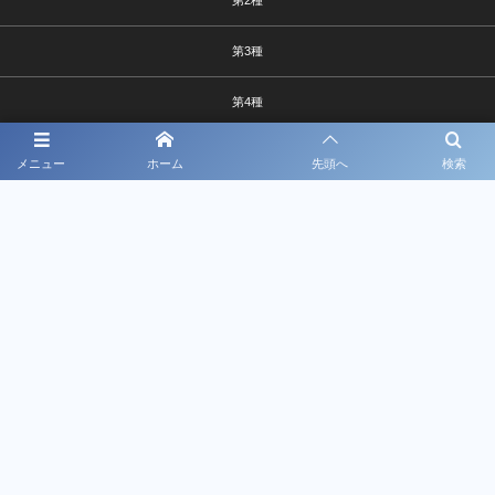
第3種
第4種
シニア
メニュー
ホーム
先頭へ
検索
女子
ﾌｯﾄｻﾙ
協会について
各種申請
©
2026
久留米市サッカー協会