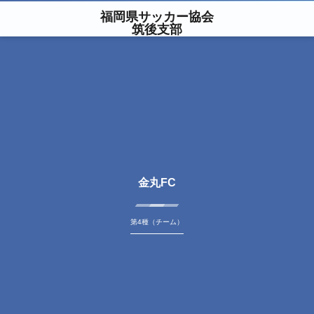
福岡県サッカー協会
筑後支部
金丸FC
第4種（チーム）